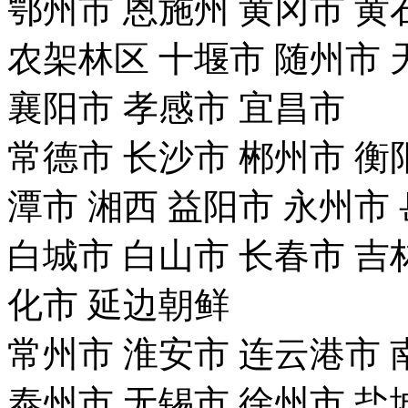
鄂州市
恩施州
黄冈市
黄
农架林区
十堰市
随州市
襄阳市
孝感市
宜昌市
常德市
长沙市
郴州市
衡
潭市
湘西
益阳市
永州市
白城市
白山市
长春市
吉
化市
延边朝鲜
常州市
淮安市
连云港市
泰州市
无锡市
徐州市
盐