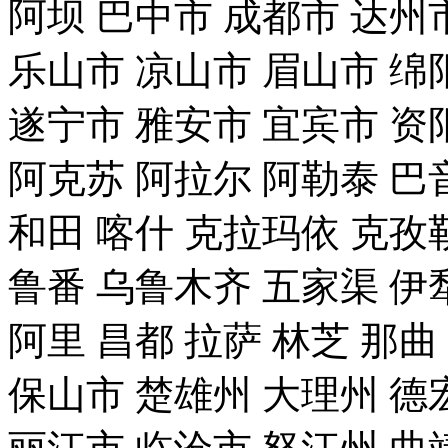
阿坝
巴中市
成都市
达州
乐山市
凉山市
眉山市
绵
遂宁市
雅安市
宜宾市
资
阿克苏
阿拉尔
阿勒泰
巴
和田
喀什
克拉玛依
克孜
鲁番
乌鲁木齐
五家渠
伊
阿里
昌都
拉萨
林芝
那曲
保山市
楚雄州
大理州
德