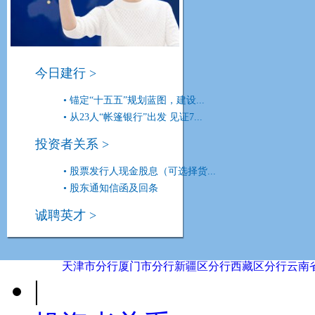
G
广东省分行
广西区分行
贵州省分行
甘肃省分行
H
今日建行 >
河南省分行
河北省分行
黑龙江省分行
湖北省分行
湖
JL
• 锚定“十五五”规划蓝图，建设...
• 从23人“帐篷银行”出发 见证7...
辽宁省分行
吉林省分行
江苏省分行
江西省分行
NQ
投资者关系 >
• 股票发行人现金股息（可选择货...
内蒙古分行
宁波市分行
宁夏区分行
青岛市分行
青海
S
• 股东通知信函及回条
诚聘英才 >
山东省分行
陕西省分行
山西省分行
上海市分行
深圳
TXYZ
天津市分行
厦门市分行
新疆区分行
西藏区分行
云南
|