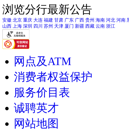
浏览分行最新公告
安徽
北京
重庆
大连
福建
甘肃
广东
广西
贵州
海南
河北
河南
山西
上海
深圳
四川
苏州
天津
厦门
新疆
西藏
云南
浙江
网点及ATM
消费者权益保护
服务价目表
诚聘英才
网站地图