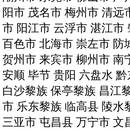
阳市
茂名市
梅州市
清远
市
阳江市
云浮市
湛江市
百色市
北海市
崇左市
防
贺州市
来宾市
柳州市
南
安顺
毕节
贵阳
六盘水
黔
白沙黎族
保亭黎族
昌江
市
乐东黎族
临高县
陵水
三亚市
屯昌县
万宁市
文