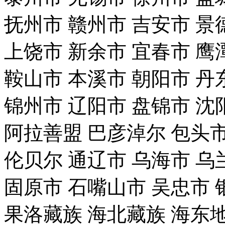
抚州市
赣州市
吉安市
景
上饶市
新余市
宜春市
鹰
鞍山市
本溪市
朝阳市
丹
锦州市
辽阳市
盘锦市
沈
阿拉善盟
巴彦淖尔
包头
伦贝尔
通辽市
乌海市
乌
固原市
石嘴山市
吴忠市
果洛藏族
海北藏族
海东