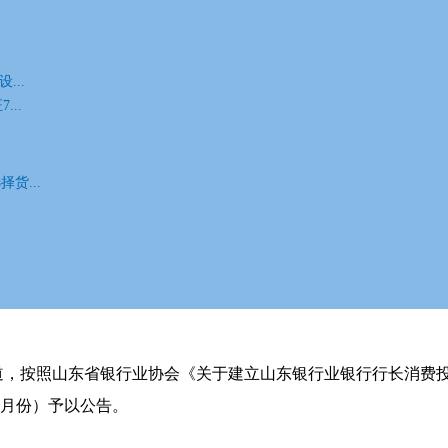
区分行
青岛市分行
青海省分行
省分行
上海市分行
深圳市分行
四川省分行
苏州分行
...
区分行
西藏区分行
云南省分行
浙江省分行
...
货...
while processing this directive]
>
最新公告
>
详情
待日安排公告
，按照山东省银行业协会《关于建立山东银行业银行行长消费投诉
8月份）予以公告。