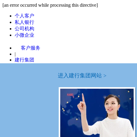
[an error occurred while processing this directive]
个人客户
私人银行
公司机构
小微企业
客户服务
|
建行集团
国内分行
进入建行集团网站 >
列表模式
ABCDF
安徽省分行
北京市分行
重庆
G
广东省分行
广西区分行
贵州
H
河南省分行
河北省分行
黑龙
JL
辽宁省分行
吉林省分行
江苏
NQ