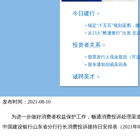
内蒙古分行
宁波市分行
宁夏
S
今日建行 >
山东省分行
陕西省分行
山西
TXYZ
• 锚定“十五五”规划蓝图，建设
天津市分行
厦门市分行
新疆
• 从23人“帐篷银行”出发 见证7
|
投资者关系
投资者关系 >
建行ESG
• 股票发行人现金股息（可选择
[an error occurred while processing this directive]
• 股东通知信函及回条
[an error occurred while processing this directive]
>
[an error occurred 
诚聘英才 >
中国建设银行山东省分行行长消费投诉接
发布时间：2021-08-10
为进一步做好消费者权益保护工作，畅通消费投诉处理渠道
中国建设银行山东省分行行长消费投诉接待日安排表（2021年