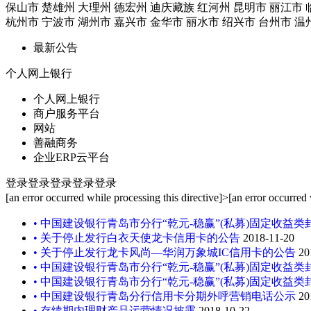
保山市
楚雄州
大理州
德宏州
迪庆藏族
红河州
昆明市
丽江市
杭州市
宁波市
湖州市
嘉兴市
金华市
丽水市
绍兴市
台州市
温
最新公告
个人网上银行
个人网上银行
商户服务平台
网站
善融商务
企业ERP云平台
登录
登录
登录
登录
登录
[an error occurred while processing this directive]
>
[an error occurred 
• 中国建设银行青岛市分行“乾元-稳赢”(私募)固定收益类封闭
• 关于停止发行白衣天使龙卡信用卡的公告
2018-11-20
• 关于停止发行龙卡风尚—华润万象城IC信用卡的公告
20
• 中国建设银行青岛市分行“乾元-稳赢”(私募)固定收益类封闭
• 中国建设银行青岛市分行“乾元-稳赢”(私募)固定收益类封闭
• 中国建设银行青岛分行信用卡分期外呼营销电话公示
20
• 存续期内理财产品运营情况披露
2018-10-22