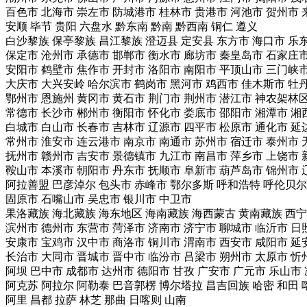
百色市
北海市
崇左市
防城港市
桂林市
贵港市
河池市
贺州市
安顺
毕节
贵阳
六盘水
黔东南
黔南
黔西南
铜仁
遵义
白沙黎族
保亭黎族
昌江黎族
澄迈县
定安县
东方市
海口市
乐
保定市
沧州市
承德市
邯郸市
衡水市
廊坊市
秦皇岛市
石家庄
安阳市
鹤壁市
焦作市
开封市
洛阳市
南阳市
平顶山市
三门峡
大庆市
大兴安岭
哈尔滨市
鹤岗市
黑河市
鸡西市
佳木斯市
牡
鄂州市
恩施州
黄冈市
黄石市
荆门市
荆州市
潜江市
神农架林
常德市
长沙市
郴州市
衡阳市
怀化市
娄底市
邵阳市
湘潭市
湘
白城市
白山市
长春市
吉林市
辽源市
四平市
松原市
通化市
延
常州市
淮安市
连云港市
南京市
南通市
苏州市
宿迁市
泰州市
抚州市
赣州市
吉安市
景德镇市
九江市
南昌市
萍乡市
上饶市
鞍山市
本溪市
朝阳市
丹东市
抚顺市
阜新市
葫芦岛市
锦州市
阿拉善盟
巴彦淖尔
包头市
赤峰市
鄂尔多斯
呼和浩特
呼伦贝尔
固原市
石嘴山市
吴忠市
银川市
中卫市
果洛藏族
海北藏族
海东地区
海南藏族
海西蒙古
黄南藏族
西宁
滨州市
德州市
东营市
菏泽市
济南市
济宁市
聊城市
临沂市
日
安康市
宝鸡市
汉中市
商洛市
铜川市
渭南市
西安市
咸阳市
延
长治市
大同市
晋城市
晋中市
临汾市
吕梁市
朔州市
太原市
忻
阿坝
巴中市
成都市
达州市
德阳市
甘孜
广安市
广元市
乐山市
阿克苏
阿拉尔
阿勒泰
巴音郭楞
博尔塔拉
昌吉回族
哈密
和田
阿里
昌都
拉萨
林芝
那曲
日喀则
山南