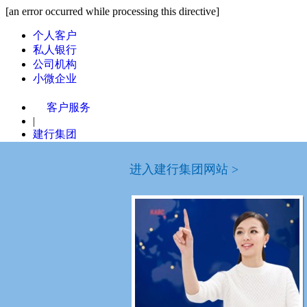
[an error occurred while processing this directive]
个人客户
私人银行
公司机构
小微企业
客户服务
|
建行集团
国内分行
进入建行集团网站 >
列表模式
ABCDF
安徽省分行
北京市分行
重庆
G
广东省分行
广西区分行
贵州
H
河南省分行
河北省分行
黑龙
JL
辽宁省分行
吉林省分行
江苏
NQ