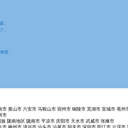
区分行
青岛市分行
青海省分行
省分行
上海市分行
深圳市分行
四川省分行
苏州分行
...
区分行
西藏区分行
云南省分行
浙江省分行
...
货...
南市
黄山市
六安市
马鞍山市
宿州市
铜陵市
芜湖市
宣城市
亳州
州市
回族
陇南地区
陇南市
平凉市
庆阳市
天水市
武威市
张掖市
名市
梅州市
清远市
汕头市
汕尾市
韶关市
深圳市
阳江市
云浮市