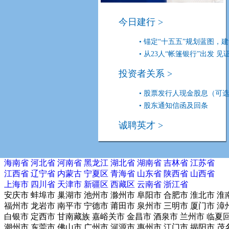
内蒙古分行
宁波市分行
宁夏
S
今日建行 >
山东省分行
陕西省分行
山西
TXYZ
• 锚定“十五五”规划蓝图，建设
天津市分行
厦门市分行
新疆
• 从23人“帐篷银行”出发 见证7
|
投资者关系
投资者关系 >
建行ESG
• 股票发行人现金股息（可选择
[an error occurred while processing this directive]
• 股东通知信函及回条
北京市
北京市
诚聘英才 >
确定
请选择省份（按首字拼音排序）：
安徽省
北京市
重庆市
福建省
甘肃省
广东省
广西区
贵州省
海南省
河北省
河南省
黑龙江
湖北省
湖南省
吉林省
江苏省
江西省
辽宁省
内蒙古
宁夏区
青海省
山东省
陕西省
山西省
上海市
四川省
天津市
新疆区
西藏区
云南省
浙江省
安庆市
蚌埠市
巢湖市
池州市
滁州市
阜阳市
合肥市
淮北市
淮
福州市
龙岩市
南平市
宁德市
莆田市
泉州市
三明市
厦门市
漳
白银市
定西市
甘南藏族
嘉峪关市
金昌市
酒泉市
兰州市
临夏
潮州市
东莞市
佛山市
广州市
河源市
惠州市
江门市
揭阳市
茂