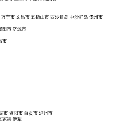
万宁市
文昌市
五指山市
西沙群岛
中沙群岛
儋州市
濮阳市
济源市
昌市
宾市
资阳市
自贡市
泸州市
五家渠
伊犁