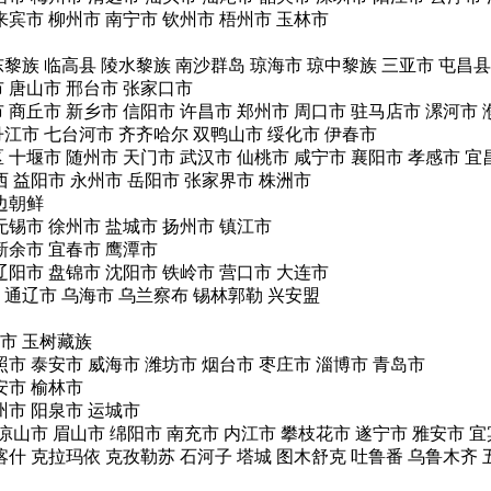
来宾市
柳州市
南宁市
钦州市
梧州市
玉林市
东黎族
临高县
陵水黎族
南沙群岛
琼海市
琼中黎族
三亚市
屯昌县
市
唐山市
邢台市
张家口市
市
商丘市
新乡市
信阳市
许昌市
郑州市
周口市
驻马店市
漯河市
丹江市
七台河市
齐齐哈尔
双鸭山市
绥化市
伊春市
区
十堰市
随州市
天门市
武汉市
仙桃市
咸宁市
襄阳市
孝感市
宜
西
益阳市
永州市
岳阳市
张家界市
株洲市
边朝鲜
无锡市
徐州市
盐城市
扬州市
镇江市
新余市
宜春市
鹰潭市
辽阳市
盘锦市
沈阳市
铁岭市
营口市
大连市
通辽市
乌海市
乌兰察布
锡林郭勒
兴安盟
市
玉树藏族
照市
泰安市
威海市
潍坊市
烟台市
枣庄市
淄博市
青岛市
安市
榆林市
州市
阳泉市
运城市
凉山市
眉山市
绵阳市
南充市
内江市
攀枝花市
遂宁市
雅安市
宜
喀什
克拉玛依
克孜勒苏
石河子
塔城
图木舒克
吐鲁番
乌鲁木齐